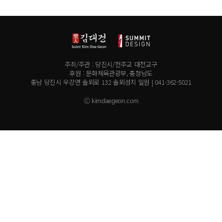
주최/주관 : 당진시/천주교 대전교구
후원 : 문화체육관광부, 충청남도
충남 당진시 우강면 솔뫼로 132 솔뫼성지 일원 | 041-362-5021
Ⓒ kimdaegeon.com